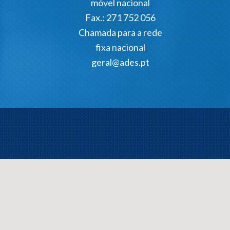
móvel nacional
Fax.: 271 752 056
Chamada para a rede
fixa nacional
geral@ades.pt