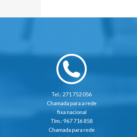
Tel.: 271 752 056
Chamada para a rede
fixa nacional
Tlm.: 967 716 858
Chamada para rede