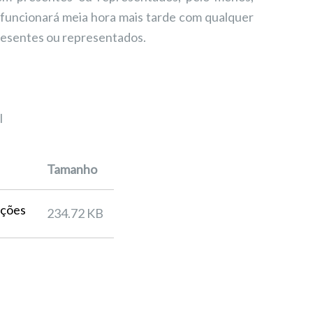
 funcionará meia hora mais tarde com qualquer
resentes ou representados.
l
Tamanho
ições
234.72 KB