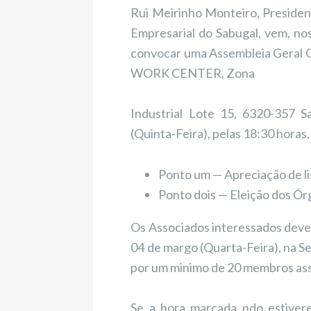
Rui Meirinho Monteiro, Preside
Empresarial do Sabugal, vem, nos
convocar uma Assembleia Geral Or
WORK CENTER, Zona
Industrial Lote 15, 6320-357 
(Quinta-Feira), pelas 18:30 hora
Ponto um — Apreciação de li
Ponto dois — Eleição dos Órg
Os Associados interessados devem
04 de margo (Quarta-Feira), na Se
por um minimo de 20 membros asso
Se a hora marcada ndo estiver