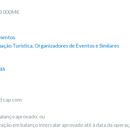
 3 000M€
mentos
ação Turística, Organizadores de Eventos e Similares
has
d cap com:
o balanço aprovado; ou
ização em balanço intercalar aprovado até à data da operaç