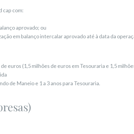
d cap com:
o balanço aprovado; ou
zação em balanço intercalar aprovado até à data da operaç
s de euros (1,5 milhões de euros em Tesouraria e 1,5 milh
vida
undo de Maneio e 1 a 3 anos para Tesouraria.
resas)