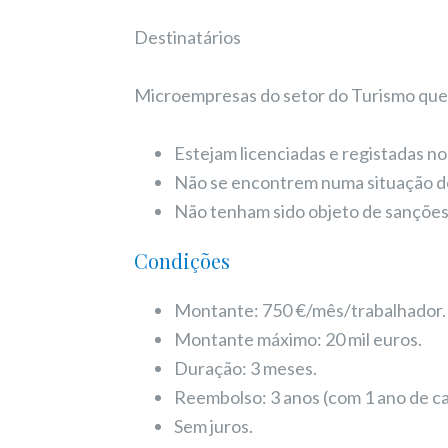
Destinatários
Microempresas do setor do Turismo que
Estejam licenciadas e registadas no 
Não se encontrem numa situação 
Não tenham sido objeto de sanções 
Condições
Montante: 750 €/mês/trabalhador.
Montante máximo: 20 mil euros.
Duração: 3 meses.
Reembolso: 3 anos (com 1 ano de car
Sem juros.